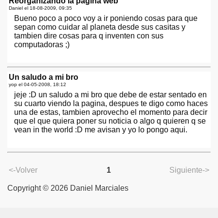
Reorganizando la pagina web
Daniel el
18-08-2009, 09:35
Bueno poco a poco voy a ir poniendo cosas para que
sepan como cuidar al planeta desde sus casitas y
tambien dire cosas para q inventen con sus
computadoras ;)
Un saludo a mi bro
yop el
04-05-2008, 18:12
jeje :D un saludo a mi bro que debe de estar sentado en
su cuarto viendo la pagina, despues te digo como haces
una de estas, tambien aprovecho el momento para decir
que el que quiera poner su noticia o algo q quieren q se
vean in the world :D me avisan y yo lo pongo aqui.
<-Volver
1
Siguiente->
Copyright © 2026 Daniel Marciales